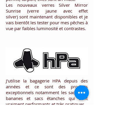
Les nouveaux verres Silver Mirror
Sunrise (verre jaune avec effet
silver) sont maintenant disponibles et je
vais bientôt les tester pour mes pêches à
vue par faibles luminosité et contrastes.
J'utilise la bagagerie HPA depuis des
années et ce sont des produits
exceptionnels notamment les sacoches,
bananes et sacs étanches qui sont
vraiment performants et très pratiques.
Le sac INFLADRY est aussi très
intéressant pour transporter son
ordinateur et son matériel
photographique car en se gonflant il