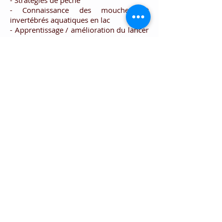
- Stratégies de pêche
- Connaissance des mouches et
invertébrés aquatiques en lac
- Apprentissage / amélioration du lancer
(droit, roulé, revers, courbe,...)
- Techniques de pêche (sèche, noyée,
nymphe, streamer, pêche au "chiro",
booby, blob,,...)
Consultez mes
tarifs et conditions
.