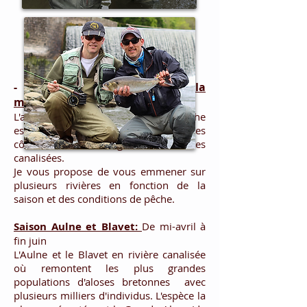
-
Stage "P
êche de l'alose à la
mouche en Bretagne"
:
L'alose en Bretagne se recherche
essentiellement sur de petits fleuves
côtiers ou de grandes rivières
canalisées.
Je vous propose de vous emmener sur
plusieurs rivières en fonction de la
saison et des conditions de pêche.
Saison Aulne et Blavet:
De mi-avril à
fin juin
L'Aulne et le Blavet en rivière canalisée
où remontent les plus grandes
populations d'aloses bretonnes avec
plusieurs milliers d'individus. L'espèce la