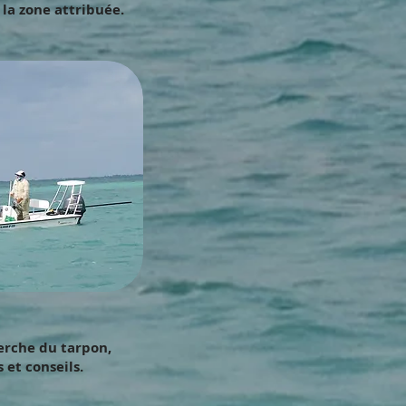
 la zone attribuée.
herche du tarpon,
 et conseils.