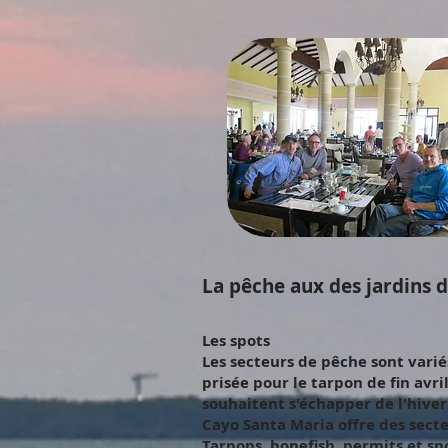
La pêche aux des jardins 
Les spots
Les secteurs de pêche sont varié
prisée pour le tarpon de fin avri
souhaitent s'échapper de l'hiver
Cayo Santa Maria offre des secte
Tarpons, bonefish, permits et s