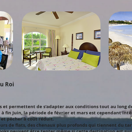
du Roi
s et permettent de s'adapter aux conditions tout au long de
l à fin Juin, la période de février et mars est cependant int
 et pêcher à coût réduit.
urs de flats, des chenaux plus profonds qui tiennent du tar
nooks peuvent être tenter même si cette destination est su