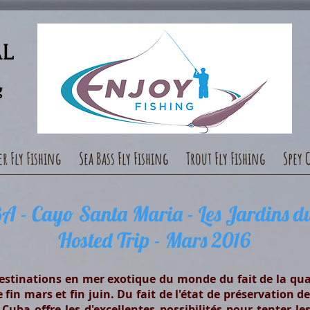
AL
g
er Fly Fishing
Sea Bass Fly Fishing
Trout Fly Fishing
Spey 
 - Cayo Santa Maria - Les Jardins du
Hosted Trip - Mars 2016
estinations en mer exotique du monde du fait de la qual
 fin mars et fin juin. Du fait de l'état de préservation 
uba offre les d'excellentes possibilités pour tenter l