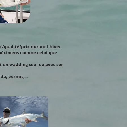
t/qualité/prix durant l'hiver.
 spécimens comme celui que
it en wadding seul ou avec son
a, permit,...