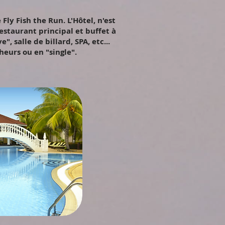
ly Fish the Run. L'Hôtel, n'est
estaurant principal et buffet à
", salle de billard, SPA, etc...
eurs ou en "single".