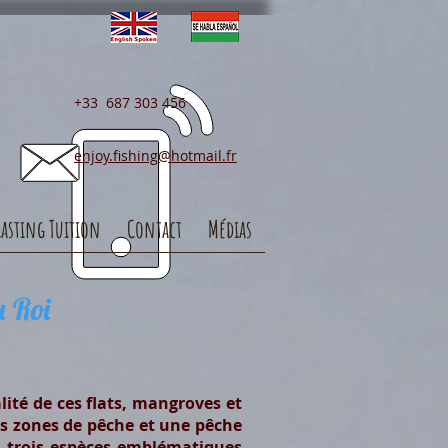
+33 687 303 456
enjoy.fishing@hotmail.fr
Casting Tuition
Contact
Médias
 Roi
ité de ces flats, mangroves et
des zones de pêche et une pêche
es trois espèces emblématiques