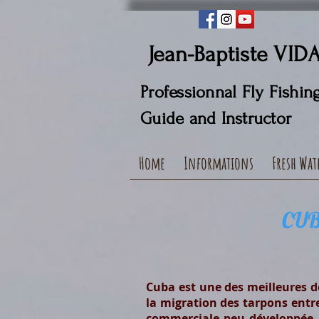
Jean-Baptiste VID
Professionnal Fly Fishin
Guide and Instructor
Home
Informations
Fresh Wat
CUBA
Cuba est une des meilleures d
la migration des tarpons entre
commerciale peu développée, C