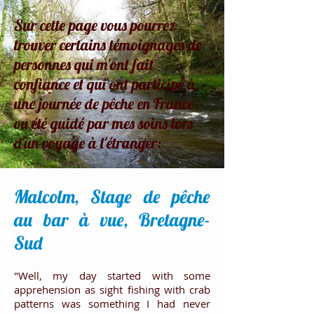
Sur cette page vous pourrez
trouver certains témoignages de
personnes qui m'ont fait
confiance et qui ont participé à
une journée de pêche en France
ou été guidé par mes soins lors
d'un voyage à l'étranger:
Malcolm, Stage de pêche
au bar à vue, Bretagne-
Sud
"
Well, my day started with some
apprehension as sight fishing with crab
patterns was something I had never