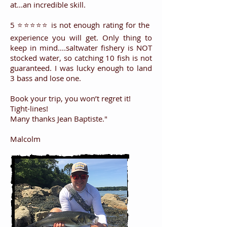
at...an incredible skill.
5 ⭐️⭐️⭐️⭐️⭐️ is not enough rating for the
experience you will get. Only thing to
keep in mind....saltwater fishery is NOT
stocked water, so catching 10 fish is not
guaranteed. I was lucky enough to land
3 bass and lose one.
Book your trip, you won’t regret it!
Tight-lines!
Many thanks Jean Baptiste.
"
Malcolm